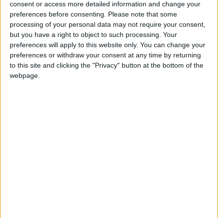
consent or access more detailed information and change your
especialmente do 9º ao 12º ano, tem como objetivo
preferences before consenting.
Please note that some
proporcionar aos jovens a oportunidade de obter
processing of your personal data may not require your consent,
informação sobre diferentes ofertas formativas e
but you have a right to object to such processing. Your
preferences will apply to this website only. You can change your
respetivas saídas profissionais, de forma a tomar
preferences or withdraw your consent at any time by returning
decisões mais conscientes sobre o seu futuro. Este ano
to this site and clicking the "Privacy" button at the bottom of the
contou também com a presença de alunos do
webpage.
Agrupamento de Pinhel
No Pavilhão dos Desportos, diversas
instituições de
ensino superior, empresas e associações locais e
regionais
apresentaram a sua oferta formativa e
profissional através de
stands
, onde os alunos puderam
recolher informação através de panfletos, conversas com
os profissionais, assistir a pequenos vídeos e conhecer
ofertas formativas no Ensino Superior. Nesta edição,
decorreram ainda, em simultâneo, 20 atividades práticas
de variadas áreas que permitiram experienciar