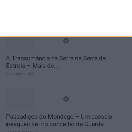
Branca e Majestosa: a Serra da Estrela está
imperdível!
25 de Março, 2025
A Transumância na Serra na Serra da
Estrela – Mais de...
22 de Agosto, 2023
Passadiços do Mondego – Um passeio
inesquecível no concelho da Guarda
11 de Novembro, 2022