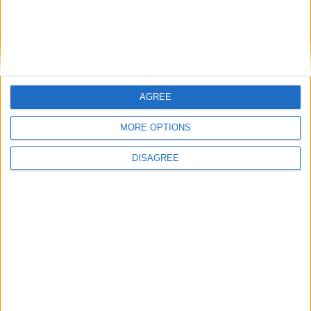
alimentos a instituições da Guarda
Próximo artigo
Alto Côa torna-se a 11.ª Estação Náutica certificada no
Centro de Portugal
AGREE
MORE OPTIONS
ARTIGOS RELACIONADOS
Mais do autor
DISAGREE
Serra da Marofa recebeu noite de