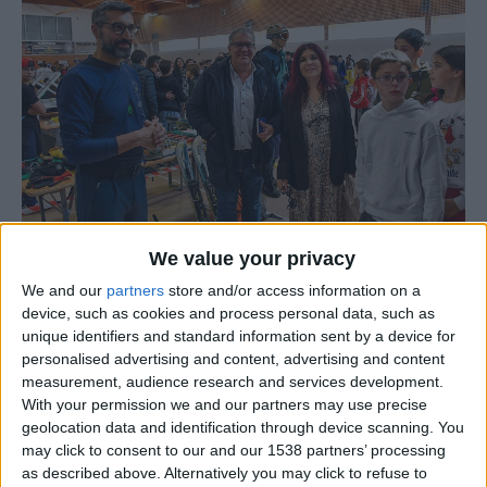
We value your privacy
O
Serviço de Psicologia e Orientação do Agrupamento
We and our
partners
store and/or access information on a
de Escolas de Figueira de Castelo Rodrigo,
em parceria
device, such as cookies and process personal data, such as
unique identifiers and standard information sent by a device for
com o Município de Figueira de Castelo Rodrigo e a
personalised advertising and content, advertising and content
Tarefa Mágica, Lda., organizou a
4ª edição do “Dia
measurement, audience research and services development.
Aberto das Profissões”
, no dia 9 de abril, no Pavilhão dos
With your permission we and our partners may use precise
Desportos.
geolocation data and identification through device scanning. You
may click to consent to our and our 1538 partners’ processing
as described above. Alternatively you may click to refuse to
O evento, dirigido aos alunos do 3º ciclo e secundário,