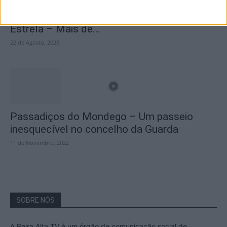
A Transumância na Serra na Serra da
Estrela – Mais de...
22 de Agosto, 2023
Passadiços do Mondego – Um passeio
inesquecível no concelho da Guarda
11 de Novembro, 2022
SOBRE NÓS
A Beira Alta TV é um órgão de comunicação social de