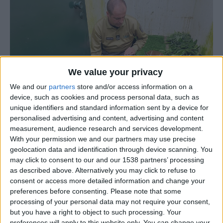
We value your privacy
We and our
partners
store and/or access information on a
device, such as cookies and process personal data, such as
unique identifiers and standard information sent by a device for
personalised advertising and content, advertising and content
measurement, audience research and services development.
With your permission we and our partners may use precise
O Comando Territorial da Guarda, através do Serviço de
geolocation data and identification through device scanning. You
Proteção da Natureza e do Ambiente (SEPNA), resgatou
may click to consent to our and our 1538 partners’ processing
as described above. Alternatively you may click to refuse to
no dia 22 de maio um corço (Capreolus capreolus) ferido
consent or access more detailed information and change your
na localidade de Águas Belas, no concelho do Sabugal.
preferences before consenting.
Please note that some
processing of your personal data may not require your consent,
A intervenção teve origem num alerta relacionado com
but you have a right to object to such processing. Your
preferences will apply to this website only. You can change your