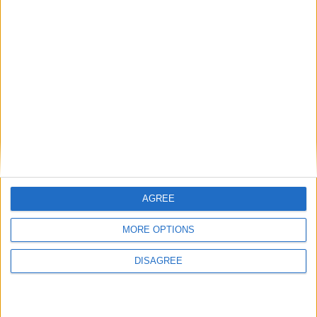
ARTIGOS RELACIONADOS
Mais do autor
Trancoso abriu as portas à Feira de São
AGREE
Bartolomeu, a mais antiga Feira Franca
de Portugal
MORE OPTIONS
DISAGREE