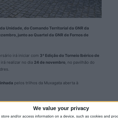
 da Unidade, do Comando Territorial da GNR da
ezembro, junto ao Quartel da GNR de Fornos de
ário irá iniciar com
3ª Edição do Torneio Ibérico de
 irá realizar no dia
24 de novembro
, no pavilhão do
dres.
inhada
pelos trilhos da Muxagata aberta à
correr a
Missa
de Ação de Graças na Igreja Matriz de
We value your privacy
store and/or access information on a device, such as cookies and pro