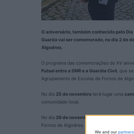
O aniversário, também conhecido pelo Dia
Guarda vai ser comemorado, no dia 2 de d
Algodres
.
O programa das comemorações do XV anivers
Futsal entre a GNR e a Guardia Civil
, que se
Agrupamento de Escolas de Fornos de Algo
No dia
25 de novembro
terá lugar uma
cam
comunidade local.
No dia
29 de novembro
pelas 15H00, vai de
Fornos de Algodres.
We and our
partners