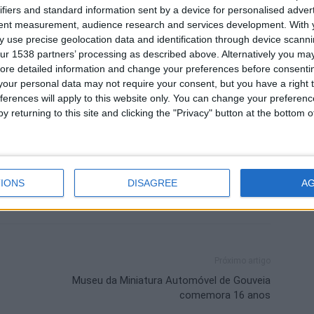
ifiers and standard information sent by a device for personalised adver
ezembro
, pelas 11 horas, junto ao Quartel da GNR de
tent measurement, audience research and services development.
With 
ar
Comemorativa da Unidade. Ainda no âmbito das
 use precise geolocation data and identification through device scanni
ado um Concerto com a Orquestra de Câmara da GNR,
ur 1538 partners’ processing as described above. Alternatively you may 
ore detailed information and change your preferences before consenti
s de Fornos de Algodres.
our personal data may not require your consent, but you have a right t
ferences will apply to this website only. You can change your preferen
y returning to this site and clicking the "Privacy" button at the bottom
R
Guarda
IONS
DISAGREE
A
Próximo artigo
Museu da Miniatura Automóvel de Gouveia
comemora 16 anos