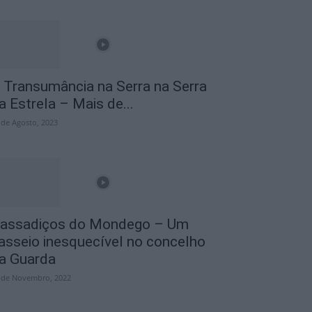
 Transumância na Serra na Serra
a Estrela – Mais de...
 de Agosto, 2023
assadiços do Mondego – Um
asseio inesquecível no concelho
a Guarda
 de Novembro, 2022