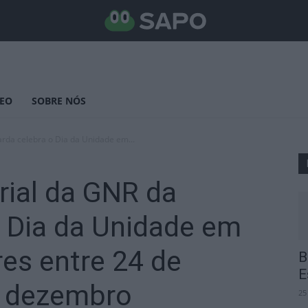
DEO
SOBRE NÓS
rda celebra o Dia da Unidade em...
rial da GNR da
o Dia da Unidade em
es entre 24 de
B
E
e dezembro
25