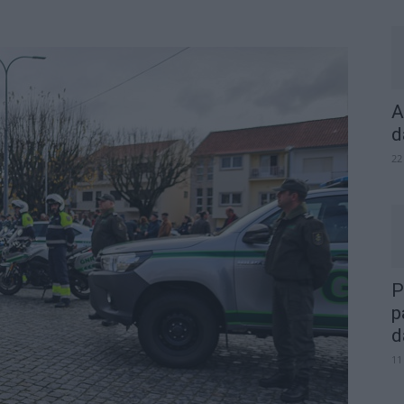
A
d
22
P
p
d
11