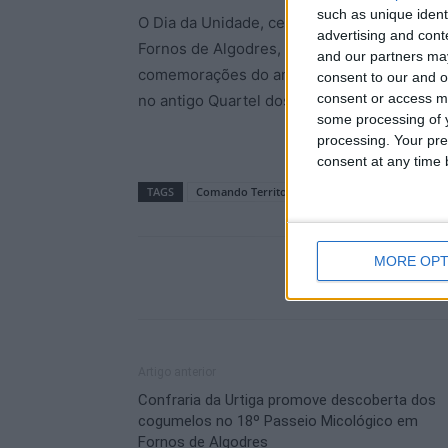
such as unique ident
O Dia da Unidade, celebra-se no dia
2 de d
advertising and con
Fornos de Algodres, com a
Cerimónia Milit
and our partners may
comemorações do aniversário, será realiz
consent to our and o
consent or access m
no antigo Quartel dos Bombeiros Voluntário
some processing of y
processing. Your pre
consent at any time b
TAGS
Comando Territorial
Dia da Unidade
GN
MORE OPT
Artigo anterior
Confraria da Urtiga promove descoberta dos
cogumelos no 18º Passeio Micológico em
Fornos de Algodres