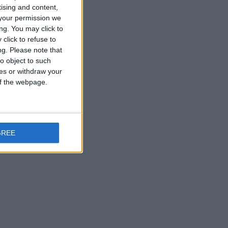
tising and content,
your permission we
ng. You may click to
click to refuse to
ng.
Please note that
o object to such
ces or withdraw your
 of the webpage.
GREE