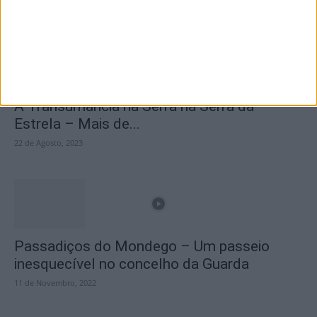
25 de Março, 2025
A Transumância na Serra na Serra da
Estrela – Mais de...
22 de Agosto, 2023
Passadiços do Mondego – Um passeio
inesquecível no concelho da Guarda
11 de Novembro, 2022