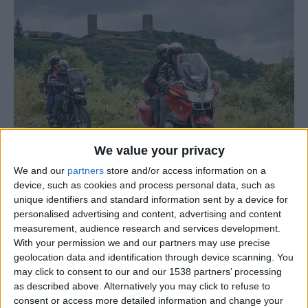
We value your privacy
We and our
partners
store and/or access information on a
device, such as cookies and process personal data, such as
unique identifiers and standard information sent by a device for
No próximo dia 27 de junho, Celorico da Beira vai voltar a
personalised advertising and content, advertising and content
vibrar ao som dos motores, da tradição e dos sabores
measurement, audience research and services development.
mais genuínos da região, com a realização da 10ª edição
With your permission we and our partners may use precise
do Roteiro Turístico Gastronómico Motard. Organizado
geolocation data and identification through device scanning. You
may click to consent to our and our 1538 partners’ processing
pelo Motoclube Lendários dos Castelos, o evento
as described above. Alternatively you may click to refuse to
promete juntar dezenas de amantes das duas rodas num
consent or access more detailed information and change your