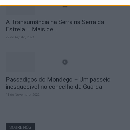
A Transumância na Serra na Serra da
Estrela – Mais de...
22 de Agosto, 2023
Passadiços do Mondego – Um passeio
inesquecível no concelho da Guarda
11 de Novembro, 2022
SOBRE NÓS