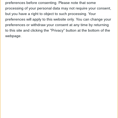
dia repleto de convívio, cultura, paisagens deslumbrantes
preferences before consenting.
Please note that some
e experiências gastronómicas inesquecíveis, tendo como
processing of your personal data may not require your consent,
but you have a right to object to such processing. Your
cenário privilegiado a majestosa Serra da Estrela.
preferences will apply to this website only. You can change your
preferences or withdraw your consent at any time by returning
A iniciativa arranca logo na noite anterior, a 26 de junho,
to this site and clicking the "Privacy" button at the bottom of the
com jantar marcado para as 20h00 na sede dos Lendários
webpage.
dos Castelos, momento ideal para receber participantes
e dar início ao espírito motard que marcará todo o fim de
semana.
Já no dia 27, a concentração será às 08h30 em Linhares
da Beira, seguindo-se as inscrições às 09h00, com o
valor simbólico de 20 rodas. Às 09h30 será servido o
pequeno-almoço, preparando os participantes para um
dia intenso e cheio de emoções. Pelas 10h30 realiza-se a
tradicional Missa e Bênção dos Capacetes, um dos
momentos mais emblemáticos do encontro. O almoço
está marcado para as 12h00.