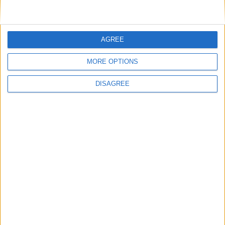
AGREE
ARTIGOS RELACIONADOS
Mais do autor
MORE OPTIONS
DISAGREE
Trancoso abriu as portas à Feira de São
Bartolomeu, a mais antiga Feira Franca
de Portugal