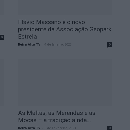
Flávio Massano é o novo
presidente da Associação Geopark
Estrela
0
Beira Alta TV
-
4 de Janeiro, 2023
0
As Maltas, as Merendas e as
Mocas – a tradição ainda...
Beira Alta TV
-
5 de Fevereiro, 2023
0