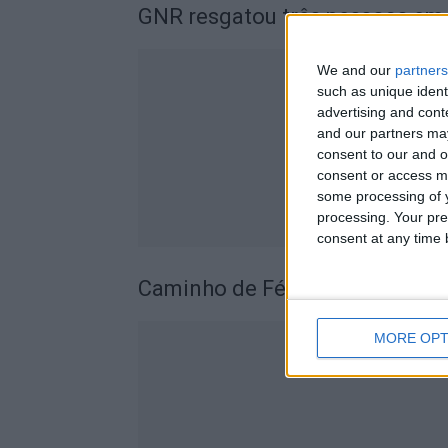
GNR resgatou três pessoas em 
We and our
partners
such as unique ident
advertising and con
and our partners may
consent to our and o
consent or access m
some processing of y
processing. Your pre
consent at any time b
Caminho de Fé: peregrinos rum
MORE OPT