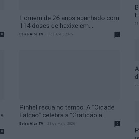
B
E
Homem de 26 anos apanhado com
25
114 doses de haxixe em...
Beira Alta TV
-
6 de Abril, 2026
0
0
A
d
22
Pinhel recua no tempo: A “Cidade
ra
Falcão” celebra a “Gratidão a...
Beira Alta TV
-
21 de Maio, 2026
0
P
0
p