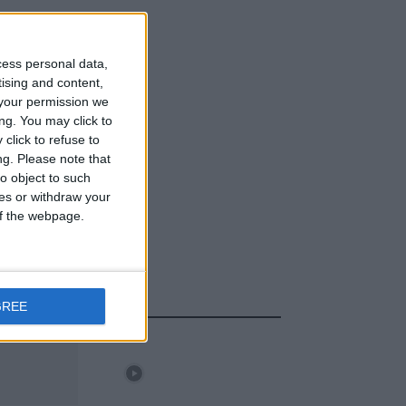
cess personal data,
tising and content,
your permission we
ng. You may click to
click to refuse to
ng.
Please note that
o object to such
ces or withdraw your
 of the webpage.
Destaques
GREE