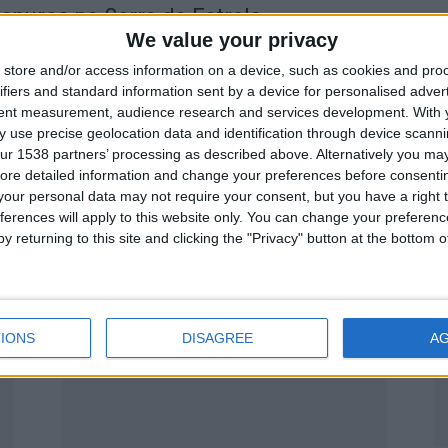
apuros na Serra da Estrela
We value your privacy
store and/or access information on a device, such as cookies and pro
ifiers and standard information sent by a device for personalised adver
tent measurement, audience research and services development.
With 
 use precise geolocation data and identification through device scanni
ur 1538 partners’ processing as described above. Alternatively you may 
ore detailed information and change your preferences before consenti
our personal data may not require your consent, but you have a right t
ferences will apply to this website only. You can change your preferen
y returning to this site and clicking the "Privacy" button at the bottom
am ao Santuário de Fátima
IONS
DISAGREE
A