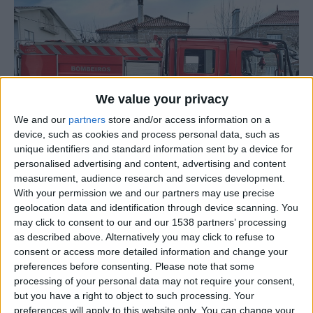
We value your privacy
We and our
partners
store and/or access information on a
device, such as cookies and process personal data, such as
unique identifiers and standard information sent by a device for
personalised advertising and content, advertising and content
measurement, audience research and services development.
With your permission we and our partners may use precise
geolocation data and identification through device scanning. You
may click to consent to our and our 1538 partners’ processing
A Associação Humanitária dos Bombeiros Voluntários de
as described above. Alternatively you may click to refuse to
Mêda deu início a mais um projeto que há muito
consent or access more detailed information and change your
aguardavam, a criação de uma nova Equipa de
preferences before consenting.
Please note that some
processing of your personal data may not require your consent,
Intervenção Permanente, que cria mais 5 postos de
but you have a right to object to such processing. Your
trabalho, podendo assim, com esta nova EIP, ver
preferences will apply to this website only. You can change your