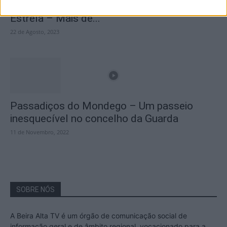
A Transumância na Serra na Serra da
Estrela – Mais de...
22 de Agosto, 2023
Passadiços do Mondego – Um passeio
inesquecível no concelho da Guarda
11 de Novembro, 2022
SOBRE NÓS
A Beira Alta TV é um órgão de comunicação social de
informação geral e de âmbito regional, vocacionado para a