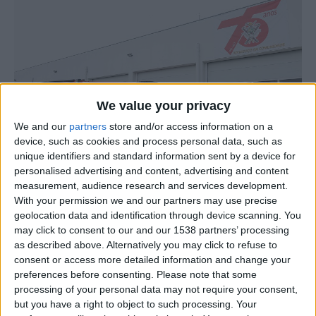
We value your privacy
We and our
partners
store and/or access information on a
device, such as cookies and process personal data, such as
unique identifiers and standard information sent by a device for
personalised advertising and content, advertising and content
measurement, audience research and services development.
With your permission we and our partners may use precise
A Associação Humanitária dos Bombeiros Voluntários de
geolocation data and identification through device scanning. You
Fornos de Algodres possui uma nova viatura de combate
may click to consent to our and our 1538 partners’ processing
a incêndios florestais, que já se encontra no quartel apta
as described above. Alternatively you may click to refuse to
consent or access more detailed information and change your
ao serviço da corporação dos Bombeiros de Fornos de
preferences before consenting.
Please note that some
Algodres.
processing of your personal data may not require your consent,
but you have a right to object to such processing. Your