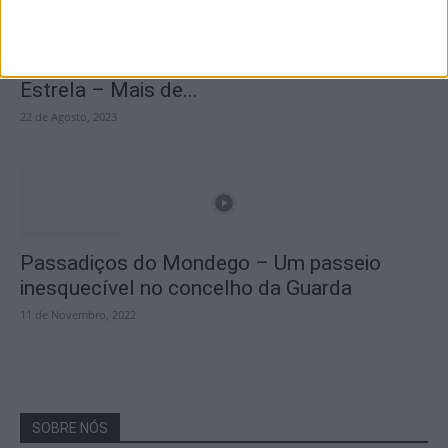
A Transumância na Serra na Serra da
Estrela – Mais de...
22 de Agosto, 2023
Passadiços do Mondego – Um passeio
inesquecível no concelho da Guarda
11 de Novembro, 2022
SOBRE NÓS