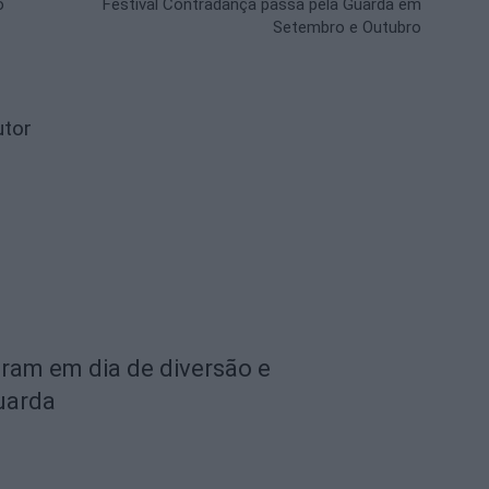
o
Festival Contradança passa pela Guarda em
Setembro e Outubro
utor
aram em dia de diversão e
uarda