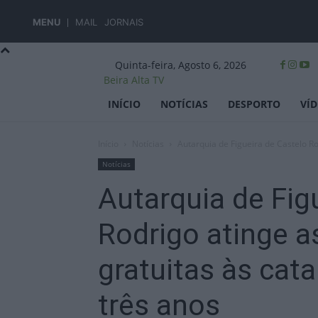
MENU
MAIL
JORNAIS
Quinta-feira, Agosto 6, 2026
Beira Alta TV
INÍCIO
NOTÍCIAS
DESPORTO
VÍ
Início
Notícias
Autarquia de Figueira de Castelo Ro
Notícias
Autarquia de Fig
Rodrigo atinge 
gratuitas às ca
três anos