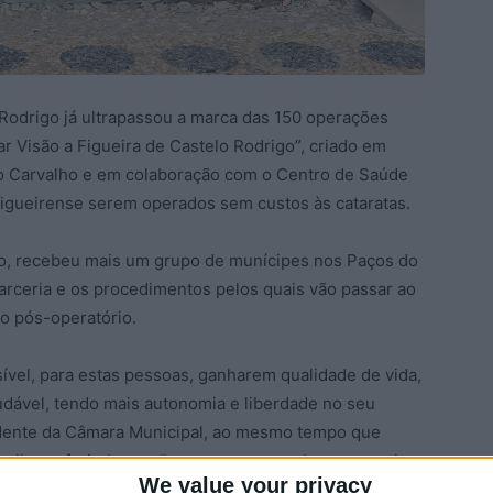
Rodrigo já ultrapassou a marca das 150 operações
Dar Visão a Figueira de Castelo Rodrigo”, criado em
o Carvalho e em colaboração com o Centro de Saúde
Figueirense serem operados sem custos às cataratas.
so, recebeu mais um grupo de munícipes nos Paços do
arceria e os procedimentos pelos quais vão passar ao
do pós-operatório.
sível, para estas pessoas, ganharem qualidade de vida,
udável, tendo mais autonomia e liberdade no seu
idente da Câmara Municipal, ao mesmo tempo que
valho, referindo que “sem este protocolo este serviço
We value your privacy
ssível”.