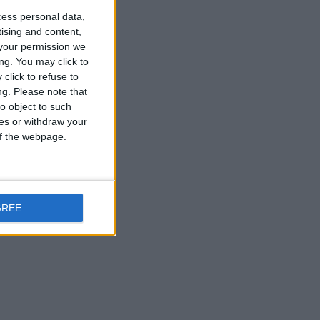
cess personal data,
tising and content,
your permission we
ng. You may click to
click to refuse to
ng.
Please note that
o object to such
ces or withdraw your
 of the webpage.
GREE