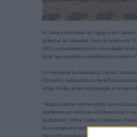
A Câmara Municipal de Figueira de Castelo 
gratuitas às cataratas, fruto do protocolo “
2021, conjuntamente com a Fundação Álvar
local, que permite a cidadãos do concelho 
O Presidente da Autarquia, Carlos Condes
Concelho, explicando os benefícios desta p
longo do dia, antes da operação e no perío
“Graças a estas intervenções, tem sido pos
manterem um estilo de vida mais ativo e sa
quotidiano”, refere Carlos Condesso, Pres
louva a parceria com a Fundação Álvaro Car
de saúde prestado à população não seria po