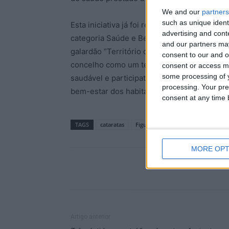
We and our
partners
such as unique ident
Esta iniciativa já foi reconhecida a nível na
advertising and con
categoria Saúde e Bem-Estar, atribuído pel
and our partners may
galardão “Território da Longevidade”, ent
consent to our and o
concelho como um território que oferece 
consent or access m
some processing of y
saudável e participativo dos seus cidadãos
processing. Your pre
bem-estar dos habitantes locais.
consent at any time b
TAGS
cataratas
Figueira de Castelo Rodrigo
id
MORE OPT
Artigo anterior