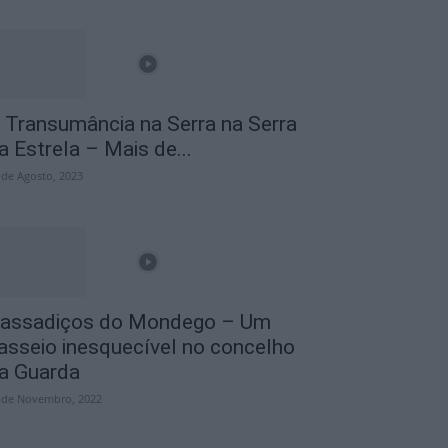
 Transumância na Serra na Serra
a Estrela – Mais de...
 de Agosto, 2023
assadiços do Mondego – Um
asseio inesquecível no concelho
a Guarda
 de Novembro, 2022