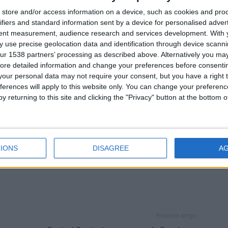
store and/or access information on a device, such as cookies and pro
ifiers and standard information sent by a device for personalised adver
cional, tanto com o “Prémio Autarquia do Ano”, na
tent measurement, audience research and services development.
With 
o Lisbon Awards Group e jornal Eco, como com o
 use precise geolocation data and identification through device scanni
regue pela CCDRC à Câmara Municipal, reconhecendo o
ur 1538 partners’ processing as described above. Alternatively you may 
as melhores condições para um envelhecimento seguro,
ore detailed information and change your preferences before consenti
our personal data may not require your consent, but you have a right t
, numa melhoria contínua da qualidade de vida e do
ferences will apply to this website only. You can change your preferen
y returning to this site and clicking the "Privacy" button at the bottom
oso
IONS
DISAGREE
A
Próximo artigo