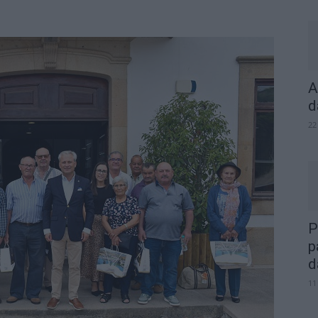
A
d
22
P
p
d
11