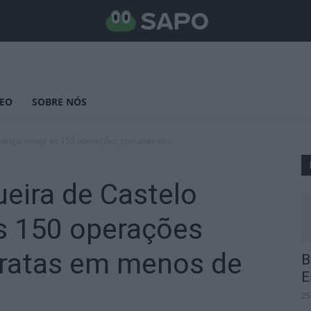
DEO
SOBRE NÓS
drigo atinge as 150 operações gratuitas às...
ueira de Castelo
as 150 operações
taratas em menos de
B
E
25