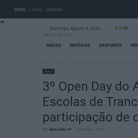
MENU
MAIL
JORNAIS
Domingo, Agosto 9, 2026
Beira Alta TV
INÍCIO
NOTÍCIAS
DESPORTO
VÍ
Início
Vídeo
3º Open Day do Agrupamento de Escol
Vídeo
3º Open Day do 
Escolas de Tran
participação de 
Por
Beira Alta TV
-
19 de Maio, 2023