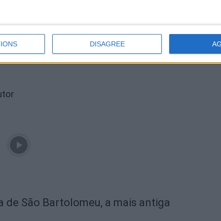
Próximo artigo
Manteigas: IP apresentou solução para a
Estrada Nacional 338 que liga Piornos a
IONS
DISAGREE
A
Manteigas
utor
ra de São Bartolomeu, a mais antiga