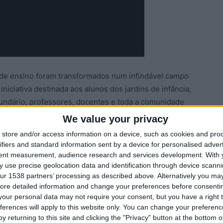
o de ensino foram transformados num infindável campo
iciativa destinada aos alunos dos jardins de infância,
cundário, professores, docentes e toda a comunidade
We value your privacy
store and/or access information on a device, such as cookies and pro
ifiers and standard information sent by a device for personalised adver
ção
Open Day
Trancoso
tent measurement, audience research and services development.
With 
 use precise geolocation data and identification through device scanni
ur 1538 partners’ processing as described above. Alternatively you may 
ore detailed information and change your preferences before consenti
our personal data may not require your consent, but you have a right t
ferences will apply to this website only. You can change your preferen
y returning to this site and clicking the "Privacy" button at the bottom