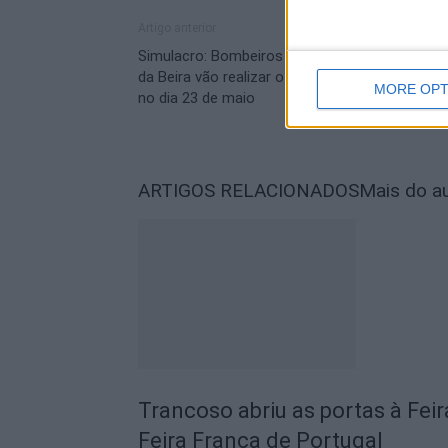
Artigo anterior
Simulacro: Bombeiros Voluntários de Celorico
da Beira vão realizar o Exercício “Sacadura 23”
MORE OPT
no dia 23 de maio
ARTIGOS RELACIONADOS
Mais do a
Trancoso abriu as portas à Fei
Feira Franca de Portugal