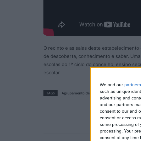
O recinto e as salas deste estabeleciment
de descoberta, conhecimento e saber. Uma in
escolas do 1º ciclo do concelho, ensino se
escolar.
We and our
partners
such as unique ident
TAGS
Agrupamento de Escolas de Trancoso
educa
advertising and con
and our partners may
consent to our and o
consent or access m
some processing of y
processing. Your pre
consent at any time b