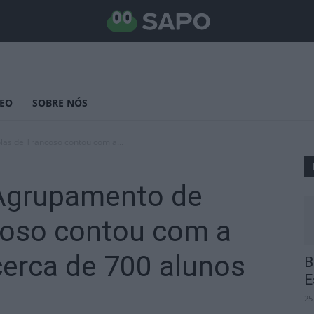
DEO
SOBRE NÓS
as de Trancoso contou com a...
Agrupamento de
coso contou com a
cerca de 700 alunos
B
E
25