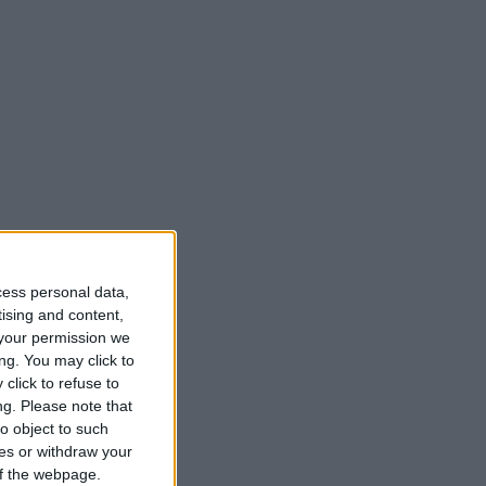
cess personal data,
tising and content,
your permission we
ng. You may click to
click to refuse to
ng.
Please note that
o object to such
ces or withdraw your
 of the webpage.