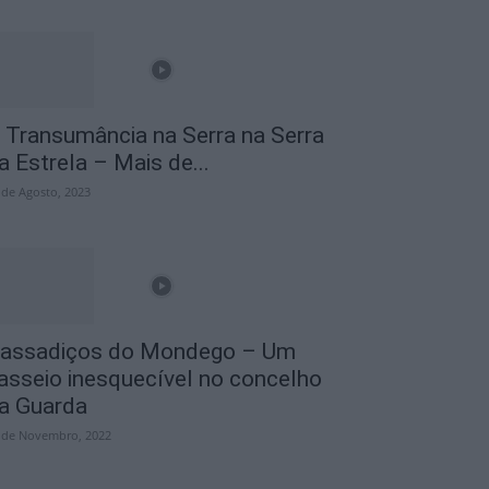
 Transumância na Serra na Serra
a Estrela – Mais de...
 de Agosto, 2023
assadiços do Mondego – Um
asseio inesquecível no concelho
a Guarda
 de Novembro, 2022