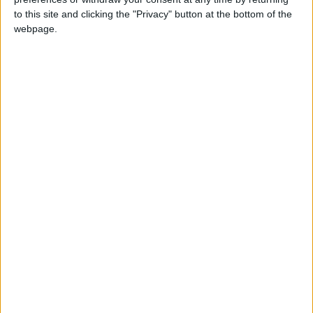
to this site and clicking the "Privacy" button at the bottom of the
webpage.
Conhecer, experimentar, aprender, brincar e explorar,
dois dias diferentes. Foram estes os sinónimos que
podem definir o 2º Open Day do Agrupamento de Escolas
de Trancoso. Cerca de 800 alunos de todas as escolas do
agrupamento, desde os jardins de infância, às escolas do
1º ciclo do concelho, professores e docentes e toda a
comunidade escolar comemoraram o 2º Open Day. Ao
longo de dois dias, o estabelecimento de ensino foi
transformado num infindável campo de descoberta,
conhecimento e saber. Uma iniciativa com um balanço
bastante positivo.
TAGS
Agrupamento de Escolas
Beira Alta TV
Open Day